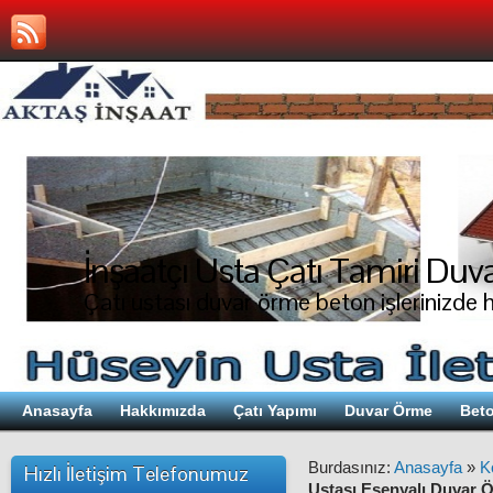
İnşaatçı Usta Çatı Tamiri Duva
Çatı ustası duvar örme beton işlerinizde 
Anasayfa
Hakkımızda
Çatı Yapımı
Duvar Örme
Beto
Burdasınız:
Anasayfa
»
K
Hızlı İletişim Telefonumuz
Ustası Esenyalı Duvar Ö