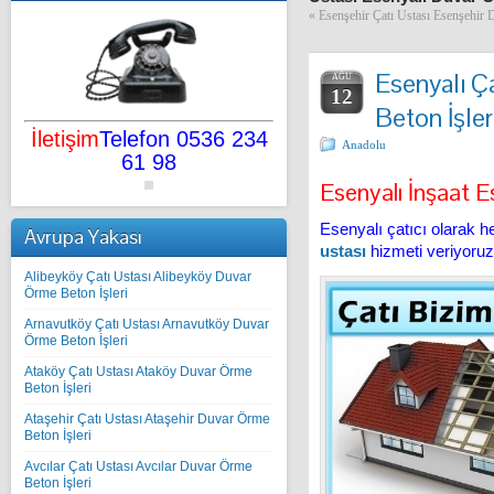
«
Esenşehir Çatı Ustası Esenşehir 
Esenyalı Ç
AĞU
12
Beton İşler
İletişim
Telefon 0536 234
Anadolu
61 98
Esenyalı İnşaat E
Esenyalı çatıcı olarak he
Avrupa Yakası
ustası
hizmeti veriyoruz
Alibeyköy Çatı Ustası Alibeyköy Duvar
Örme Beton İşleri
Arnavutköy Çatı Ustası Arnavutköy Duvar
Örme Beton İşleri
Ataköy Çatı Ustası Ataköy Duvar Örme
Beton İşleri
Ataşehir Çatı Ustası Ataşehir Duvar Örme
Beton İşleri
Avcılar Çatı Ustası Avcılar Duvar Örme
Beton İşleri