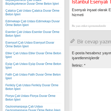
İstanbul Esenyalı 
Büyükçekmece Çatı Ustası
Büyükçekmece Duvar Örme Beton İşleri
Esenyalı inşaat olarak 
Çatalca Çatı Ustası Çatalca Duvar Örme
hizmeti
Beton İşleri
Edirnekapı Çatı Ustası Edirnekapı Duvar
Örme Beton İşleri
Bu yazı etiket içermemektedir
Esenler Çatı Ustası Esenler Duvar Örme
Beton İşleri
Bir cevap yazı
Esenyurt Çatı Ustası Esenyurt Duvar
Örme Beton İşleri
E-posta hesabınız yay
Etiler Çatı Ustası Etiler Duvar Örme Beton
İşleri
işaretlenmişlerdir
Eyüp Çatı Ustası Eyüp Duvar Örme Beton
İletiniz:
*
İşleri
Fatih Çatı Ustası Fatih Duvar Örme Beton
İşleri
Feriköy Çatı Ustası Feriköy Duvar Örme
Beton İşleri
Florya Çatı Ustası Florya Duvar Örme
Beton İşleri
Gaziosmanpaşa Çatı Ustası
Gaziosmanpaşa Duvar Örme Beton İşleri