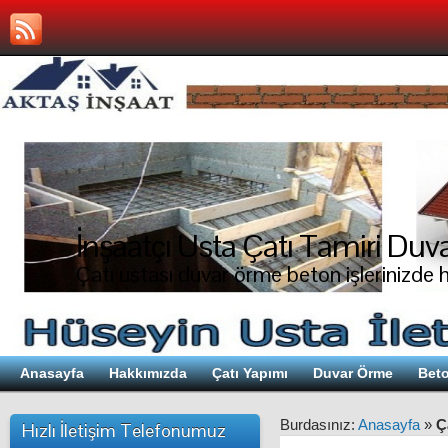
İnşaatçı Usta Çatı Tamiri Duva
Çatı ustası duvar örme beton işlerinizde 
Anasayfa
Hakkımızda
Çatı Yapımı
Duvar Örme
Beto
Burdasınız:
Anasayfa
»
Ç
Hızlı İletişim Telefonumuz