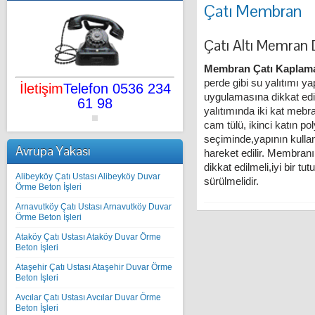
Çatı Membran
Çatı Altı Memran
Membran Çatı Kaplam
perde gibi su yalıtımı y
İletişim
Telefon 0536 234
uygulamasına dikkat edil
61 98
yalıtımında iki kat mebra
cam tülü, ikinci katın po
seçiminde,yapının kullanı
Avrupa Yakası
hareket edilir. Membran
dikkat edilmeli,iyi bir tu
Alibeyköy Çatı Ustası Alibeyköy Duvar
sürülmelidir.
Örme Beton İşleri
Arnavutköy Çatı Ustası Arnavutköy Duvar
Örme Beton İşleri
Ataköy Çatı Ustası Ataköy Duvar Örme
Beton İşleri
Ataşehir Çatı Ustası Ataşehir Duvar Örme
Beton İşleri
Avcılar Çatı Ustası Avcılar Duvar Örme
Beton İşleri