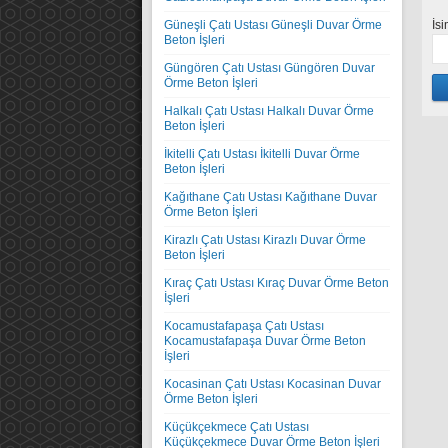
İs
Güneşli Çatı Ustası Güneşli Duvar Örme
Beton İşleri
Güngören Çatı Ustası Güngören Duvar
Örme Beton İşleri
Halkalı Çatı Ustası Halkalı Duvar Örme
Beton İşleri
İkitelli Çatı Ustası İkitelli Duvar Örme
Beton İşleri
Kağıthane Çatı Ustası Kağıthane Duvar
Örme Beton İşleri
Kirazlı Çatı Ustası Kirazlı Duvar Örme
Beton İşleri
Kıraç Çatı Ustası Kıraç Duvar Örme Beton
İşleri
Kocamustafapaşa Çatı Ustası
Kocamustafapaşa Duvar Örme Beton
İşleri
Kocasinan Çatı Ustası Kocasinan Duvar
Örme Beton İşleri
Küçükçekmece Çatı Ustası
Küçükçekmece Duvar Örme Beton İşleri