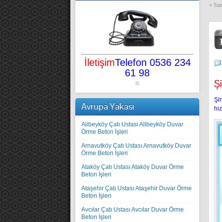
«
Sam
İletişim
Telefon 0536 234
61 98
Şi
Şir
Avrupa Yakası
hiz
Alibeyköy Çatı Ustası Alibeyköy Duvar
Örme Beton İşleri
Arnavutköy Çatı Ustası Arnavutköy Duvar
Örme Beton İşleri
Ataköy Çatı Ustası Ataköy Duvar Örme
Beton İşleri
Ataşehir Çatı Ustası Ataşehir Duvar Örme
Beton İşleri
Avcılar Çatı Ustası Avcılar Duvar Örme
Beton İşleri