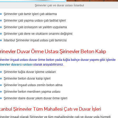
Şirinevler çatı ve duvar ustası İstanbul
Şirinevler çatı tamir işleri çatı aktarma
Şirinevler çatı yapma ustası çatı tadilat işleri
Şirinevler çatı izolasyon ve yalıtım uygulama
Şirinevler çatı dere ve olukların onarımı değişimi
İstanbul Şirinevler inşaat ustası çatı tamircisi
irinevler Duvar Örme Ustası Şirinevler Beton Kalıp
rinevler inşaat ustası duvar örme beton yada tuğla bahçe duvar yapımı gibi işlerde
rinevler duvarcı ustası
olarak arayabilirsiniz.
Şirinevler tuğla duvar işleme ustaları
Şirinevler beton duvar kalıp işleri
Şirinevler inşaat ustası zemin beton atma
Şirinevler beton merdiven yapma ustası
Şirinevler daire duvar yıkım duvar örme işleri
tanbul Şirinevler Tüm Mahallesi Çatı ve Duvar İşleri
inevler inşaat olarak Şirinevler ve tüm mahallesinde çatı ve duvar usta hizmeti