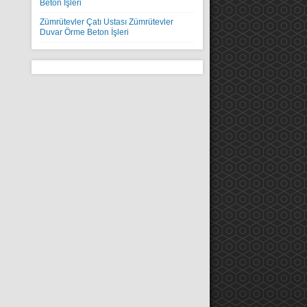
Beton İşleri
Zümrütevler Çatı Ustası Zümrütevler
Duvar Örme Beton İşleri