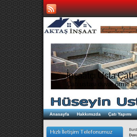
İnşaatçı Usta Çatı 
Çatı ustası duvar örme be
Anasayfa
Hakkımızda
Çatı Yapımı
Burd
Hızlı İletişim Telefonumuz
Duva