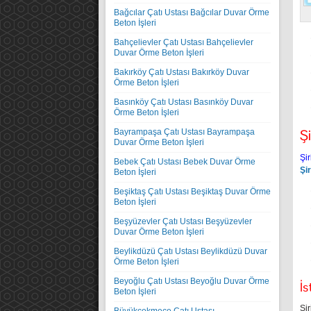
Bağcılar Çatı Ustası Bağcılar Duvar Örme
Beton İşleri
Bahçelievler Çatı Ustası Bahçelievler
Duvar Örme Beton İşleri
Bakırköy Çatı Ustası Bakırköy Duvar
Örme Beton İşleri
Basınköy Çatı Ustası Basınköy Duvar
Örme Beton İşleri
Ş
Bayrampaşa Çatı Ustası Bayrampaşa
Duvar Örme Beton İşleri
Şi
Bebek Çatı Ustası Bebek Duvar Örme
Şi
Beton İşleri
Beşiktaş Çatı Ustası Beşiktaş Duvar Örme
Beton İşleri
Beşyüzevler Çatı Ustası Beşyüzevler
Duvar Örme Beton İşleri
Beylikdüzü Çatı Ustası Beylikdüzü Duvar
Örme Beton İşleri
Beyoğlu Çatı Ustası Beyoğlu Duvar Örme
İs
Beton İşleri
Şir