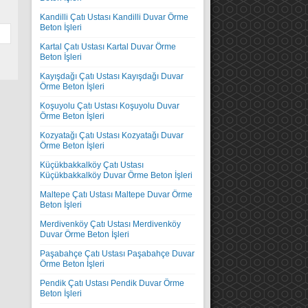
Kandilli Çatı Ustası Kandilli Duvar Örme
Beton İşleri
Kartal Çatı Ustası Kartal Duvar Örme
Beton İşleri
Kayışdağı Çatı Ustası Kayışdağı Duvar
Örme Beton İşleri
Koşuyolu Çatı Ustası Koşuyolu Duvar
Örme Beton İşleri
Kozyatağı Çatı Ustası Kozyatağı Duvar
Örme Beton İşleri
Küçükbakkalköy Çatı Ustası
Küçükbakkalköy Duvar Örme Beton İşleri
Maltepe Çatı Ustası Maltepe Duvar Örme
Beton İşleri
Merdivenköy Çatı Ustası Merdivenköy
Duvar Örme Beton İşleri
Paşabahçe Çatı Ustası Paşabahçe Duvar
Örme Beton İşleri
Pendik Çatı Ustası Pendik Duvar Örme
Beton İşleri