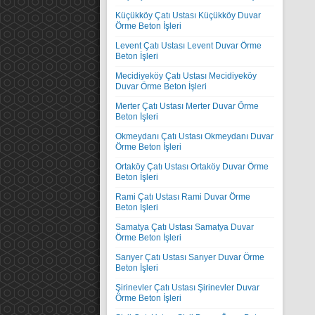
Küçükköy Çatı Ustası Küçükköy Duvar
Örme Beton İşleri
Levent Çatı Ustası Levent Duvar Örme
Beton İşleri
Mecidiyeköy Çatı Ustası Mecidiyeköy
Duvar Örme Beton İşleri
Merter Çatı Ustası Merter Duvar Örme
Beton İşleri
Okmeydanı Çatı Ustası Okmeydanı Duvar
Örme Beton İşleri
Ortaköy Çatı Ustası Ortaköy Duvar Örme
Beton İşleri
Rami Çatı Ustası Rami Duvar Örme
Beton İşleri
Samatya Çatı Ustası Samatya Duvar
Örme Beton İşleri
Sarıyer Çatı Ustası Sarıyer Duvar Örme
Beton İşleri
Şirinevler Çatı Ustası Şirinevler Duvar
Örme Beton İşleri