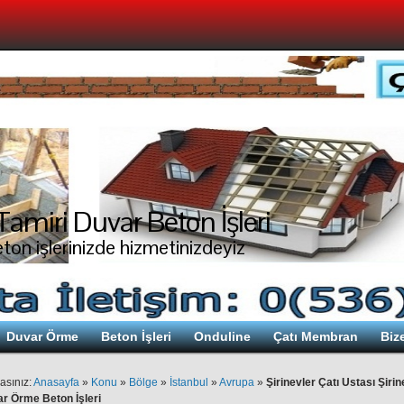
Tamiri Duvar Beton İşleri
ton işlerinizde hizmetinizdeyiz
Duvar Örme
Beton İşleri
Onduline
Çatı Membran
Biz
asınız:
Anasayfa
»
Konu
»
Bölge
»
İstanbul
»
Avrupa
»
Şirinevler Çatı Ustası Şirin
r Örme Beton İşleri