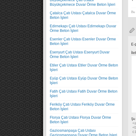
Büyükçekmece Çatı Ustası
Büyükçekmece Duvar Örme Beton İşleri
Bu 
Çatalca Çatı Ustası Çatalca Duvar Örme
Beton İşleri
Edirnekapı Çatı Ustası Edirnekapı Duvar
Örme Beton İşleri
Esenler Çatı Ustası Esenler Duvar Örme
Beton İşleri
E-
Esenyurt Çatı Ustası Esenyurt Duvar
İle
Örme Beton İşleri
Etiler Çatı Ustası Etiler Duvar Örme Beton
İşleri
Eyüp Çatı Ustası Eyüp Duvar Örme Beton
İşleri
Fatih Çatı Ustası Fatih Duvar Örme Beton
İşleri
Feriköy Çatı Ustası Feriköy Duvar Örme
Beton İşleri
Florya Çatı Ustası Florya Duvar Örme
Şu
Beton İşleri
<
<
Gaziosmanpaşa Çatı Ustası
c
Gaziosmanpaşa Duvar Örme Beton İşleri