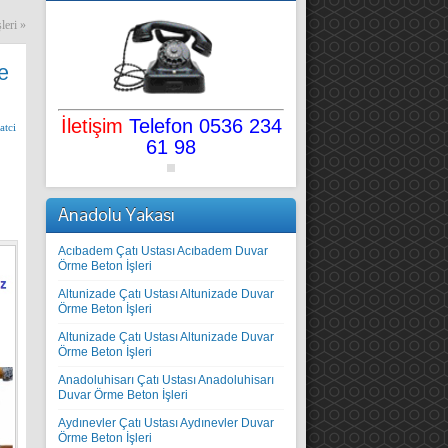
leri
»
e
İletişim
Telefon 0536 234
atci
61 98
Anadolu Yakası
Acıbadem Çatı Ustası Acıbadem Duvar
Örme Beton İşleri
Altunizade Çatı Ustası Altunizade Duvar
Örme Beton İşleri
Altunizade Çatı Ustası Altunizade Duvar
Örme Beton İşleri
Anadoluhisarı Çatı Ustası Anadoluhisarı
Duvar Örme Beton İşleri
Aydınevler Çatı Ustası Aydınevler Duvar
Örme Beton İşleri