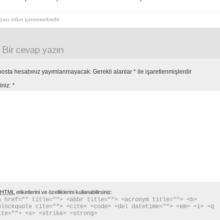
yazı etiket içermemektedir
Bir cevap yazın
posta hesabınız yayımlanmayacak.
Gerekli alanlar
*
ile işaretlenmişlerdir
tiniz:
*
HTML
etiketlerini ve özelliklerini kullanabilirsiniz:
a href="" title=""> <abbr title=""> <acronym title=""> <b> 
blockquote cite=""> <cite> <code> <del datetime=""> <em> <i> <q 
ite=""> <s> <strike> <strong> 