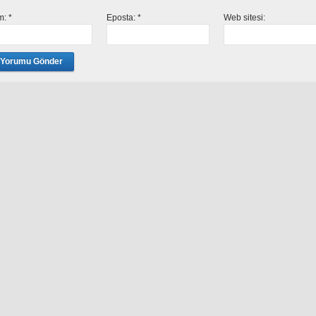
im:
*
Eposta:
*
Web sitesi: