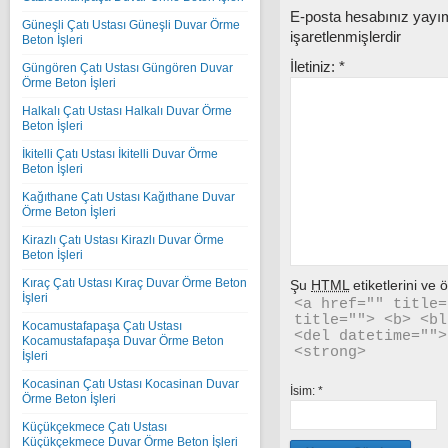
E-posta hesabınız yay
Güneşli Çatı Ustası Güneşli Duvar Örme
işaretlenmişlerdir
Beton İşleri
İletiniz:
*
Güngören Çatı Ustası Güngören Duvar
Örme Beton İşleri
Halkalı Çatı Ustası Halkalı Duvar Örme
Beton İşleri
İkitelli Çatı Ustası İkitelli Duvar Örme
Beton İşleri
Kağıthane Çatı Ustası Kağıthane Duvar
Örme Beton İşleri
Kirazlı Çatı Ustası Kirazlı Duvar Örme
Beton İşleri
Kıraç Çatı Ustası Kıraç Duvar Örme Beton
Şu
HTML
etiketlerini ve öz
İşleri
<a href="" title=
title=""> <b> <bl
Kocamustafapaşa Çatı Ustası
<del datetime="">
Kocamustafapaşa Duvar Örme Beton
<strong> 
İşleri
Kocasinan Çatı Ustası Kocasinan Duvar
İsim:
*
Örme Beton İşleri
Küçükçekmece Çatı Ustası
Küçükçekmece Duvar Örme Beton İşleri