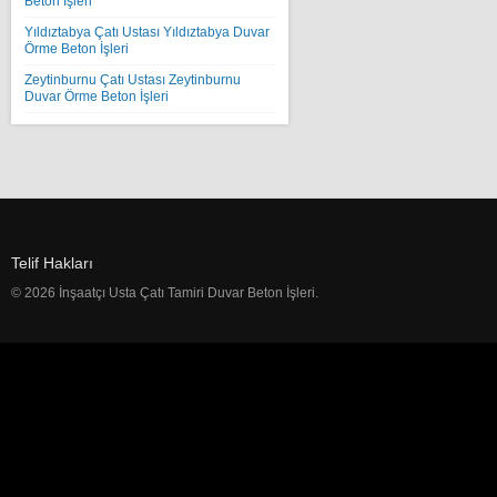
Beton İşleri
Yıldıztabya Çatı Ustası Yıldıztabya Duvar
Örme Beton İşleri
Zeytinburnu Çatı Ustası Zeytinburnu
Duvar Örme Beton İşleri
Telif Hakları
© 2026 İnşaatçı Usta Çatı Tamiri Duvar Beton İşleri.