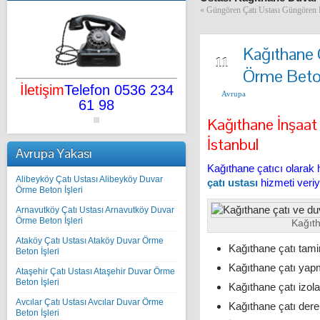
«
Güngören Çatı Ustası Güngören 
Kağıthane 
AĞU
11
Örme Beton
İletişim
Telefon 0536 234
Avrupa
61 98
Kağıthane İnşaat
İstanbul
Avrupa Yakası
Kağıthane çatıcı olarak h
Alibeyköy Çatı Ustası Alibeyköy Duvar
çatı ustası
hizmeti veriy
Örme Beton İşleri
Arnavutköy Çatı Ustası Arnavutköy Duvar
Örme Beton İşleri
Kağıth
Ataköy Çatı Ustası Ataköy Duvar Örme
Kağıthane çatı tamir
Beton İşleri
Kağıthane çatı yapma
Ataşehir Çatı Ustası Ataşehir Duvar Örme
Beton İşleri
Kağıthane çatı izol
Avcılar Çatı Ustası Avcılar Duvar Örme
Kağıthane çatı dere
Beton İşleri