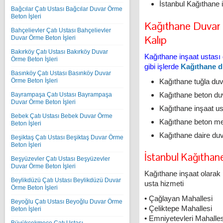
İstanbul Kağıthane i
Bağcılar Çatı Ustası Bağcılar Duvar Örme
Beton İşleri
Kağıthane Duvar
Bahçelievler Çatı Ustası Bahçelievler
Kalıp
Duvar Örme Beton İşleri
Bakırköy Çatı Ustası Bakırköy Duvar
Kağıthane inşaat ustası
Örme Beton İşleri
gibi işlerde
Kağıthane d
Basınköy Çatı Ustası Basınköy Duvar
Örme Beton İşleri
Kağıthane tuğla duv
Kağıthane beton duva
Bayrampaşa Çatı Ustası Bayrampaşa
Duvar Örme Beton İşleri
Kağıthane inşaat u
Bebek Çatı Ustası Bebek Duvar Örme
Kağıthane beton m
Beton İşleri
Kağıthane daire duv
Beşiktaş Çatı Ustası Beşiktaş Duvar Örme
Beton İşleri
İstanbul Kağıthane
Beşyüzevler Çatı Ustası Beşyüzevler
Duvar Örme Beton İşleri
Kağıthane inşaat olarak
Beylikdüzü Çatı Ustası Beylikdüzü Duvar
usta hizmeti
Örme Beton İşleri
• Çağlayan Mahallesi
Beyoğlu Çatı Ustası Beyoğlu Duvar Örme
• Çeliktepe Mahallesi
Beton İşleri
• Emniyetevleri Mahalles