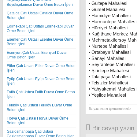
Büyükçekmece Çatı Ustası
• Gültepe Mahallesi
Büyükçekmece Duvar Örme Beton İşleri
• Gürsel Mahallesi
Çatalca Çatı Ustası Çatalca Duvar Örme
• Hamidiye Mahallesi
Beton İşleri
• Harmantepe Mahallesi
Edirnekapı Çatı Ustası Edirnekapı Duvar
• Hürriyet Mahallesi
Örme Beton İşleri
• Kağıthane Merkez Mah
Esenler Çatı Ustası Esenler Duvar Örme
• Mehmetakifersoy Maha
Beton İşleri
• Nurtepe Mahallesi
• Ortabayır Mahallesi
Esenyurt Çatı Ustası Esenyurt Duvar
Örme Beton İşleri
• Sanayi Mahallesi
• Seyrantepe Mahallesi
Etiler Çatı Ustası Etiler Duvar Örme Beton
• Şirintepe Mahallesi
İşleri
• Talatpaşa Mahallesi
Eyüp Çatı Ustası Eyüp Duvar Örme Beton
• Telsizler Mahallesi
İşleri
• Yahyakemal Mahallesi
Fatih Çatı Ustası Fatih Duvar Örme Beton
• Yeşilce Mahallesi
İşleri
Feriköy Çatı Ustası Feriköy Duvar Örme
Bu yazı etiket içermemektedir
Beton İşleri
Florya Çatı Ustası Florya Duvar Örme
Beton İşleri
Bir cevap yazın
Gaziosmanpaşa Çatı Ustası
Gaziosmanpaşa Duvar Örme Beton İşleri