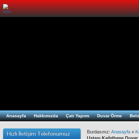
İnşaatçı Usta Çatı Tamiri Duva
Çatı ustası duvar örme beton işlerinizde 
Anasayfa
Hakkımızda
Çatı Yapımı
Duvar Örme
Beto
Burdasınız:
Anasayfa
»
K
Hızlı İletişim Telefonumuz
Ustası Kağıthane Duvar 