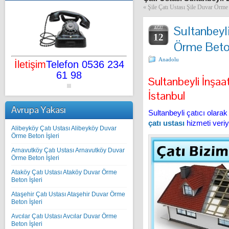
«
Şile Çatı Ustası Şile Duvar Örme 
Sultanbeyli
AĞU
12
Örme Beton
Anadolu
İletişim
Telefon 0536 234
61 98
Sultanbeyli İnşaa
İstanbul
Avrupa Yakası
Sultanbeyli çatıcı olarak 
çatı ustası
hizmeti veriy
Alibeyköy Çatı Ustası Alibeyköy Duvar
Örme Beton İşleri
Arnavutköy Çatı Ustası Arnavutköy Duvar
Örme Beton İşleri
Ataköy Çatı Ustası Ataköy Duvar Örme
Beton İşleri
Ataşehir Çatı Ustası Ataşehir Duvar Örme
Beton İşleri
Avcılar Çatı Ustası Avcılar Duvar Örme
Beton İşleri