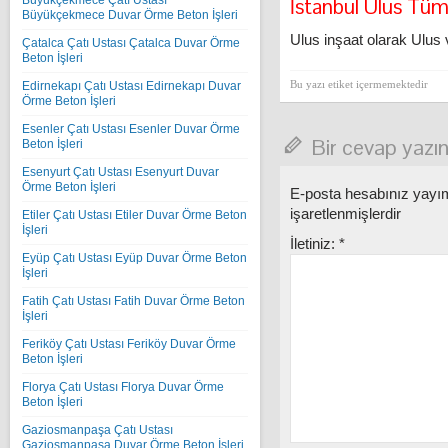
İstanbul Ulus Tüm 
Büyükçekmece Çatı Ustası
Büyükçekmece Duvar Örme Beton İşleri
Ulus inşaat olarak Ulus
Çatalca Çatı Ustası Çatalca Duvar Örme
Beton İşleri
Bu yazı etiket içermemektedir
Edirnekapı Çatı Ustası Edirnekapı Duvar
Örme Beton İşleri
Esenler Çatı Ustası Esenler Duvar Örme
Bir cevap yazı
Beton İşleri
Esenyurt Çatı Ustası Esenyurt Duvar
Örme Beton İşleri
E-posta hesabınız yay
işaretlenmişlerdir
Etiler Çatı Ustası Etiler Duvar Örme Beton
İşleri
İletiniz:
*
Eyüp Çatı Ustası Eyüp Duvar Örme Beton
İşleri
Fatih Çatı Ustası Fatih Duvar Örme Beton
İşleri
Feriköy Çatı Ustası Feriköy Duvar Örme
Beton İşleri
Florya Çatı Ustası Florya Duvar Örme
Beton İşleri
Gaziosmanpaşa Çatı Ustası
Gaziosmanpaşa Duvar Örme Beton İşleri