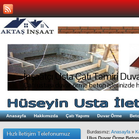
İnşaatçı Usta Çatı Tamiri Duva
Çatı ustası duvar örme beton işlerinizde 
Anasayfa
Hakkımızda
Çatı Yapımı
Duvar Örme
Beto
Burdasınız:
Anasayfa
»
K
Hızlı İletişim Telefonumuz
Ulus Duvar Örme Beton 