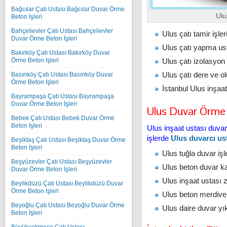
Bağcılar Çatı Ustası Bağcılar Duvar Örme
Ulu
Beton İşleri
Bahçelievler Çatı Ustası Bahçelievler
Ulus çatı tamir işle
Duvar Örme Beton İşleri
Ulus çatı yapma ustas
Bakırköy Çatı Ustası Bakırköy Duvar
Ulus çatı izolasyon
Örme Beton İşleri
Ulus çatı dere ve o
Basınköy Çatı Ustası Basınköy Duvar
Örme Beton İşleri
İstanbul Ulus inşaat
Bayrampaşa Çatı Ustası Bayrampaşa
Duvar Örme Beton İşleri
Ulus Duvar Örme 
Bebek Çatı Ustası Bebek Duvar Örme
Beton İşleri
Ulus inşaat ustası duva
işlerde
Ulus duvarcı us
Beşiktaş Çatı Ustası Beşiktaş Duvar Örme
Beton İşleri
Ulus tuğla duvar iş
Beşyüzevler Çatı Ustası Beşyüzevler
Ulus beton duvar kal
Duvar Örme Beton İşleri
Ulus inşaat ustası
Beylikdüzü Çatı Ustası Beylikdüzü Duvar
Örme Beton İşleri
Ulus beton merdiv
Beyoğlu Çatı Ustası Beyoğlu Duvar Örme
Ulus daire duvar yı
Beton İşleri