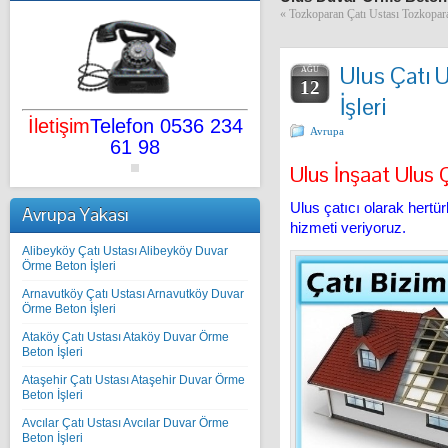
«
Tozkoparan Çatı Ustası Tozkopar
Ulus Çatı 
AĞU
12
İşleri
İletişim
Telefon 0536 234
Avrupa
61 98
Ulus İnşaat Ulus 
Ulus çatıcı olarak hertür
Avrupa Yakası
hizmeti veriyoruz.
Alibeyköy Çatı Ustası Alibeyköy Duvar
Örme Beton İşleri
Arnavutköy Çatı Ustası Arnavutköy Duvar
Örme Beton İşleri
Ataköy Çatı Ustası Ataköy Duvar Örme
Beton İşleri
Ataşehir Çatı Ustası Ataşehir Duvar Örme
Beton İşleri
Avcılar Çatı Ustası Avcılar Duvar Örme
Beton İşleri