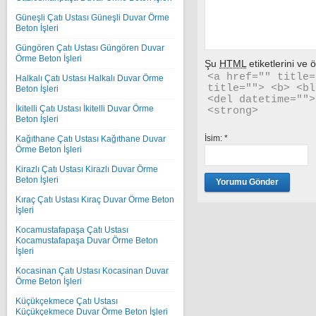
Güneşli Çatı Ustası Güneşli Duvar Örme
Beton İşleri
Güngören Çatı Ustası Güngören Duvar
Örme Beton İşleri
Şu
HTML
etiketlerini ve öz
<a href="" title=
Halkalı Çatı Ustası Halkalı Duvar Örme
title=""> <b> <bl
Beton İşleri
<del datetime="">
İkitelli Çatı Ustası İkitelli Duvar Örme
<strong> 
Beton İşleri
İsim:
*
Kağıthane Çatı Ustası Kağıthane Duvar
Örme Beton İşleri
Kirazlı Çatı Ustası Kirazlı Duvar Örme
Beton İşleri
Kıraç Çatı Ustası Kıraç Duvar Örme Beton
İşleri
Kocamustafapaşa Çatı Ustası
Kocamustafapaşa Duvar Örme Beton
İşleri
Kocasinan Çatı Ustası Kocasinan Duvar
Örme Beton İşleri
Küçükçekmece Çatı Ustası
Küçükçekmece Duvar Örme Beton İşleri