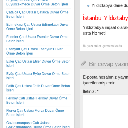
Büyükçekmece Çatı Ustası
Büyükçekmece Duvar Örme Beton İşleri
Yıldıztabya daire d
Çatalca Çatı Ustası Çatalca Duvar Örme
İstanbul Yıldıztab
Beton İşleri
Edirnekapı Çatı Ustası Edirnekapı Duvar
Yıldıztabya inşaat olara
Örme Beton İşleri
usta hizmeti
Esenler Çatı Ustası Esenler Duvar Örme
Beton İşleri
Bu yazı etiket içermemektedir
Esenyurt Çatı Ustası Esenyurt Duvar
Örme Beton İşleri
Etiler Çatı Ustası Etiler Duvar Örme Beton
Bir cevap yazı
İşleri
Eyüp Çatı Ustası Eyüp Duvar Örme Beton
E-posta hesabınız yay
İşleri
işaretlenmişlerdir
Fatih Çatı Ustası Fatih Duvar Örme Beton
İşleri
İletiniz:
*
Feriköy Çatı Ustası Feriköy Duvar Örme
Beton İşleri
Florya Çatı Ustası Florya Duvar Örme
Beton İşleri
Gaziosmanpaşa Çatı Ustası
Gaziosmanpaşa Duvar Örme Beton İşleri