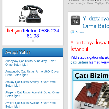
«
Yeşilyurt Çatı Ustası Yeşilyurt D
Yıldıztabya
AĞU
12
Örme Beton
İletişim
Telefon 0536 234
Avrupa
61 98
Yıldıztabya İnşaa
İstanbul
Avrupa Yakası
Yıldıztabya çatıcı olarak
Alibeyköy Çatı Ustası Alibeyköy Duvar
çatı ustası
hizmeti veriy
Örme Beton İşleri
Arnavutköy Çatı Ustası Arnavutköy Duvar
Örme Beton İşleri
Ataköy Çatı Ustası Ataköy Duvar Örme
Beton İşleri
Ataşehir Çatı Ustası Ataşehir Duvar Örme
Beton İşleri
Avcılar Çatı Ustası Avcılar Duvar Örme
Beton İşleri