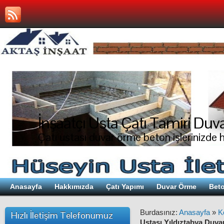
İnşaatçı Usta Çatı Tamiri Duva
Çatı ustası duvar örme beton işlerinizde 
Anasayfa
Hakkımızda
Çatı Yapımı
Duvar Örme
Beto
Burdasınız:
Anasayfa
»
K
Hızlı İletişim Telefonumuz
Ustası Yıldıztabya Duva