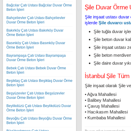
Şile Duvar Örme U
Bağcılar Çatı Ustası Bağcılar Duvar Örme
Beton İşleri
Şile inşaat ustası duva
Bahçelievler Çatı Ustası Bahçelievler
Duvar Örme Beton İşleri
işlerde
Şile duvarcı ust
Bakırköy Çatı Ustası Bakırköy Duvar
Şile tuğla duvar işl
Örme Beton İşleri
Şile beton duvar kalı
Basınköy Çatı Ustası Basınköy Duvar
Şile inşaat ustası 
Örme Beton İşleri
Şile beton merdive
Bayrampaşa Çatı Ustası Bayrampaşa
Duvar Örme Beton İşleri
Şile daire duvar yık
Bebek Çatı Ustası Bebek Duvar Örme
Beton İşleri
İstanbul Şile Tüm 
Beşiktaş Çatı Ustası Beşiktaş Duvar Örme
Beton İşleri
Şile inşaat olarak Şile 
Beşyüzevler Çatı Ustası Beşyüzevler
• Ağva Mahallesi
Duvar Örme Beton İşleri
• Balibey Mahallesi
• Çavuş Mahallesi
Beylikdüzü Çatı Ustası Beylikdüzü Duvar
Örme Beton İşleri
• Hacıkasım Mahallesi
• Kumbaba Mahallesi
Beyoğlu Çatı Ustası Beyoğlu Duvar Örme
Beton İşleri
Bu yazı etiket içermemektedir