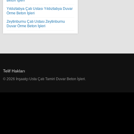
Beton İşleri
Yıldıztabya Çatı Ustası Yıldıztabya Duvar
Örme Beton İşleri
Zeytinburnu Çatı Ustası Zeytinburnu
Duvar Örme Beton İşleri
Telif Hakları
© 2026 İnşaatçı Usta Çatı Tamiri Duvar Beton İşleri.