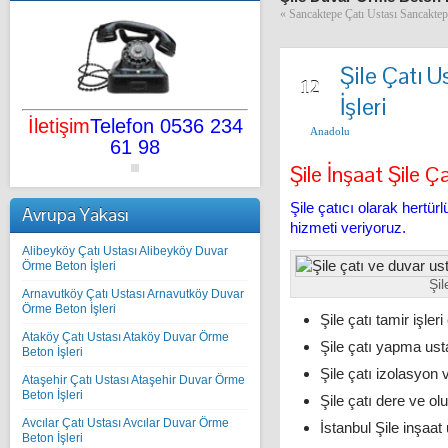
«
Sancaktepe Çatı Ustası Sancakte
Şile Çatı 
AĞU
12
İşleri
İletişim
Telefon 0536 234
Anadolu
61 98
Şile İnşaat Şile Ç
Şile çatıcı olarak hertürl
Avrupa Yakası
hizmeti veriyoruz.
Alibeyköy Çatı Ustası Alibeyköy Duvar
Örme Beton İşleri
Şil
Arnavutköy Çatı Ustası Arnavutköy Duvar
Örme Beton İşleri
Şile çatı tamir işler
Ataköy Çatı Ustası Ataköy Duvar Örme
Şile çatı yapma ustas
Beton İşleri
Şile çatı izolasyon
Ataşehir Çatı Ustası Ataşehir Duvar Örme
Beton İşleri
Şile çatı dere ve ol
Avcılar Çatı Ustası Avcılar Duvar Örme
İstanbul Şile inşaat 
Beton İşleri