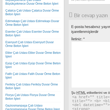
Büyükçekmece Çatı Ustası
Büyükçekmece Duvar Örme Beton İşleri
Çatalca Çatı Ustası Çatalca Duvar Örme
Bir cevap yazın
Beton İşleri
Edirnekapı Çatı Ustası Edirnekapı Duvar
Örme Beton İşleri
E-posta hesabınız yay
işaretlenmişlerdir
Esenler Çatı Ustası Esenler Duvar Örme
Beton İşleri
İletiniz:
*
Esenyurt Çatı Ustası Esenyurt Duvar
Örme Beton İşleri
Etiler Çatı Ustası Etiler Duvar Örme Beton
İşleri
Eyüp Çatı Ustası Eyüp Duvar Örme Beton
İşleri
Fatih Çatı Ustası Fatih Duvar Örme Beton
İşleri
Feriköy Çatı Ustası Feriköy Duvar Örme
Beton İşleri
Şu
HTML
etiketlerini ve öz
Florya Çatı Ustası Florya Duvar Örme
<a href="" title=
Beton İşleri
title=""> <b> <bl
<del datetime="">
Gaziosmanpaşa Çatı Ustası
<strong> 
Gaziosmanpaşa Duvar Örme Beton İşleri