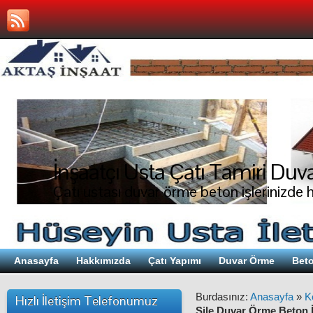
İnşaatçı Usta Çatı Tamiri Duva
Çatı ustası duvar örme beton işlerinizde 
Anasayfa
Hakkımızda
Çatı Yapımı
Duvar Örme
Beto
Burdasınız:
Anasayfa
»
K
Hızlı İletişim Telefonumuz
Şile Duvar Örme Beton İ